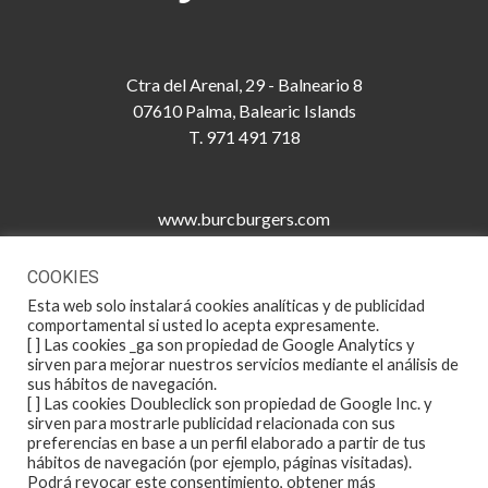
Ctra del Arenal, 29 - Balneario 8
07610 Palma, Balearic Islands
T. 971 491 718
www.burcburgers.com
info@burcburgers.com
@burcburgers
COOKIES
Esta web solo instalará cookies analíticas y de publicidad
comportamental si usted lo acepta expresamente.
[ ] Las cookies _ga son propiedad de Google Analytics y
Aviso legal
sirven para mejorar nuestros servicios mediante el análisis de
Política de privacidad
sus hábitos de navegación.
Política de cookies
[ ] Las cookies Doubleclick son propiedad de Google Inc. y
sirven para mostrarle publicidad relacionada con sus
preferencias en base a un perfil elaborado a partir de tus
hábitos de navegación (por ejemplo, páginas visitadas).
Podrá revocar este consentimiento, obtener más